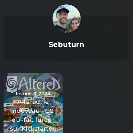
Sebuturn
février 13, 2024
Altered, le
nouveau TCG
qui fait fureur
sur Kickstarter.