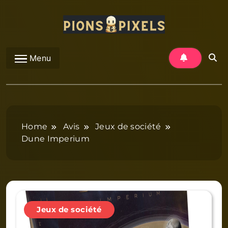
Skip
to
content
Pions et Pixels
Menu
Home
Avis
Jeux de société
Dune Imperium
Jeux de société