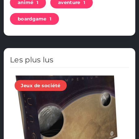
animé
aventure
1
1
boardgame
1
Les plus lus
Jeux de société